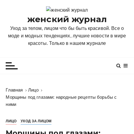
П
е
женский журнал
р
е
Уход за телом, лицом что бы быть красивой. Все о
й
моде и модных тенденциях, лучшие новости в мире
т
красоты. Только в нашем журнале
и
к
с
о
д
е
Главная
Лицо
р
Морщины под глазами: народные рецепты борьбы с
ж
ними
и
м
ЛИЦО
УХОД ЗА ЛИЦОМ
о
м
Морщины под глазами: