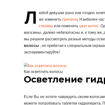
у
Л
юбой девушке рано или поздно хочет
же изменить
прическу
. Наиболее ча
стрижку
или поменять
цвет волос
. О
магазины, далеко небезопасны и, к тому же,
мы решили рассмотреть разные методы осве
волосы
, не прибегая к специальным окра
экспериментируйте!
Как осветлить волосы
Осветление гид
Если Вы не хотите навредить своим волосам,
можете попробовать таблетки гидроперита. П