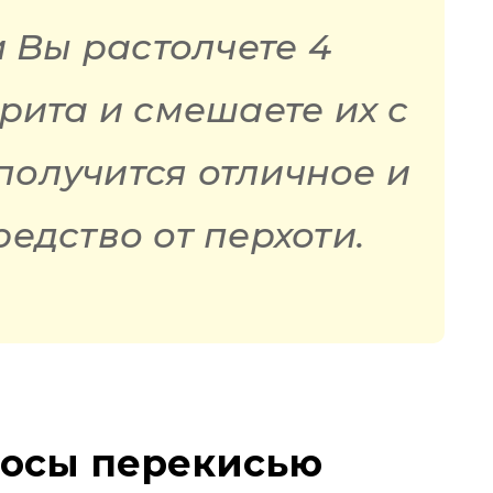
и Вы растолчете 4
рита и смешаете их с
получится отличное и
едство от перхоти.
лосы перекисью