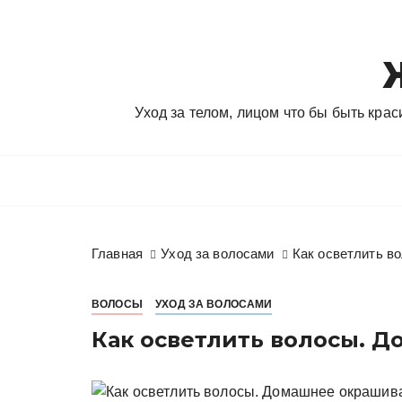
П
е
р
е
й
Уход за телом, лицом что бы быть кра
т
и
к
с
о
д
Главная
Уход за волосами
Как осветлить в
е
р
ж
ВОЛОСЫ
УХОД ЗА ВОЛОСАМИ
и
Как осветлить волосы. 
м
о
м