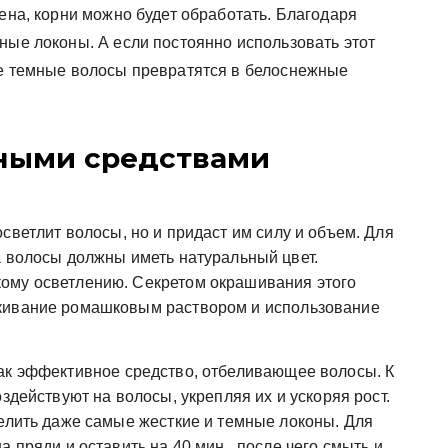
шена, корни можно будет обработать. Благодаря
ные локоны. А если постоянно использовать этот
ые темные волосы превратятся в белоснежные
ными средствами
осветлит волосы, но и придаст им силу и объем. Для
а волосы должны иметь натуральный цвет.
ому осветлению. Секретом окрашивания этого
кивание ромашковым раствором и использование
ак эффективное средство, отбеливающее волосы. К
здействуют на волосы, укрепляя их и ускоряя рост.
белить даже самые жесткие и темные локоны. Для
 пряди и оставить на 40 мин., после чего смыть и