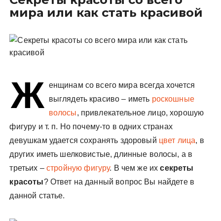
у
мира или как стать красивой
Ж
енщинам со всего мира всегда хочется
выглядеть красиво – иметь
роскошные
волосы
, привлекательное лицо, хорошую
фигуру и т. п. Но почему-то в одних странах
девушкам удается сохранять здоровый
цвет лица
, в
других иметь шелковистые, длинные волосы, а в
третьих –
стройную фигуру
. В чем же их
секреты
красоты
? Ответ на данный вопрос Вы найдете в
данной статье.