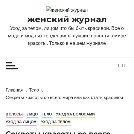
П
е
женский журнал
р
е
Уход за телом, лицом что бы быть красивой. Все о
й
моде и модных тенденциях, лучшие новости в мире
т
красоты. Только в нашем журнале
и
к
с
о
д
е
Главная
Тело
р
Секреты красоты со всего мира или как стать красивой
ж
и
ВОЛОСЫ
ЛИЦО
ТЕЛО
УХОД ЗА ВОЛОСАМИ
м
УХОД ЗА ЛИЦОМ
УХОД ЗА ТЕЛОМ
о
м
Секреты красоты со всего