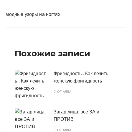
у
модные узоры на ногтях.
Похожие записи
Фригидность . Как лечить
женскую фригидность
ОТ
АЛЛА
Загар лица: все ЗА и
ПРОТИВ
ОТ
АЛЛА