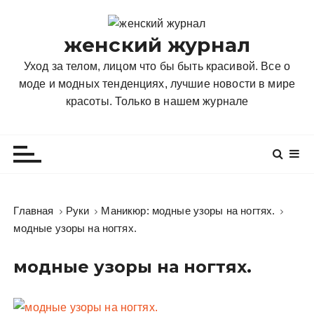
П
е
женский журнал
р
е
Уход за телом, лицом что бы быть красивой. Все о
й
моде и модных тенденциях, лучшие новости в мире
т
красоты. Только в нашем журнале
и
к
с
о
д
е
Главная
Руки
Маникюр: модные узоры на ногтях.
р
модные узоры на ногтях.
ж
и
модные узоры на ногтях.
м
о
м