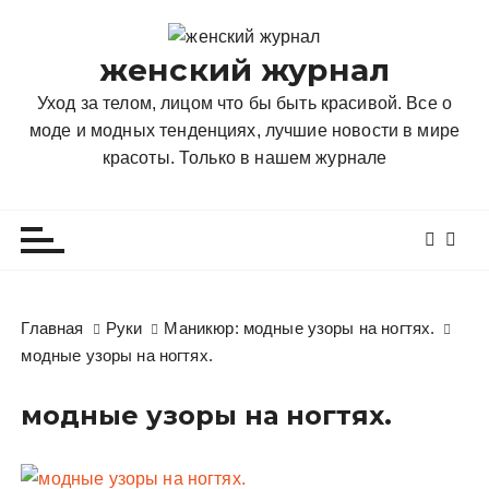
П
е
женский журнал
р
е
Уход за телом, лицом что бы быть красивой. Все о
й
моде и модных тенденциях, лучшие новости в мире
т
красоты. Только в нашем журнале
и
к
с
о
д
е
Главная
Руки
Маникюр: модные узоры на ногтях.
р
модные узоры на ногтях.
ж
и
модные узоры на ногтях.
м
о
м