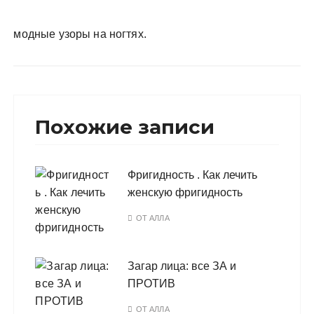
у
модные узоры на ногтях.
Похожие записи
Фригидность . Как лечить
женскую фригидность
ОТ
АЛЛА
Загар лица: все ЗА и
ПРОТИВ
ОТ
АЛЛА