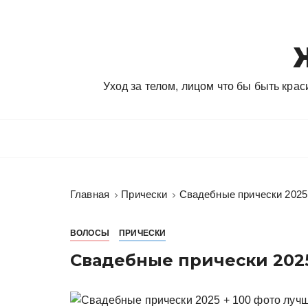
П
е
р
е
й
Уход за телом, лицом что бы быть кра
т
и
к
с
о
д
Главная
Прически
Свадебные прически 2025
е
р
ж
ВОЛОСЫ
ПРИЧЕСКИ
и
Свадебные прически 2025
м
о
м