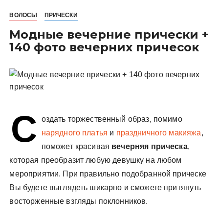
у
ВОЛОСЫ
ПРИЧЕСКИ
Модные вечерние прически +
140 фото вечерних причесок
С
оздать торжественный образ, помимо
нарядного платья
и
праздничного макияжа
,
поможет красивая
вечерняя прическа
,
которая преобразит любую девушку на любом
мероприятии. При правильно подобранной прическе
Вы будете выглядеть шикарно и сможете притянуть
восторженные взгляды поклонников.