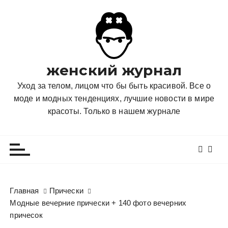
П
е
р
е
й
женский журнал
т
и
Уход за телом, лицом что бы быть красивой. Все о
к
моде и модных тенденциях, лучшие новости в мире
с
красоты. Только в нашем журнале
о
д
е
р
ж
и
Главная
Прически
м
Модные вечерние прически + 140 фото вечерних
о
причесок
м