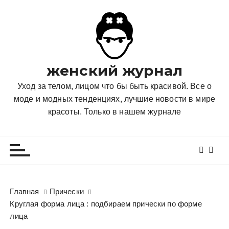
П
е
р
е
й
женский журнал
т
и
Уход за телом, лицом что бы быть красивой. Все о
к
моде и модных тенденциях, лучшие новости в мире
с
красоты. Только в нашем журнале
о
д
е
р
ж
и
Главная
Прически
м
Круглая форма лица : подбираем прически по форме
о
лица
м