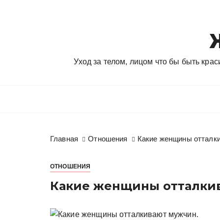
П
е
р
е
й
Уход за телом, лицом что бы быть кра
т
и
к
с
о
д
Главная
Отношения
Какие женщины отталк
е
р
ж
ОТНОШЕНИЯ
и
Какие женщины отталки
м
о
м