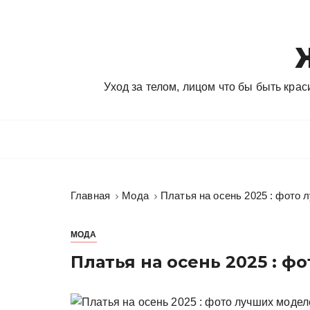
П
е
р
е
й
Уход за телом, лицом что бы быть кра
т
и
к
с
о
д
Главная
Мода
Платья на осень 2025 : фото
е
р
ж
МОДА
и
Платья на осень 2025 : 
м
о
м