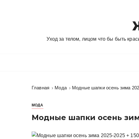
П
е
р
е
й
Уход за телом, лицом что бы быть кра
т
и
к
с
о
д
Главная
Мода
Модные шапки осень зима 202
е
р
ж
МОДА
и
Модные шапки осень зима
м
о
м