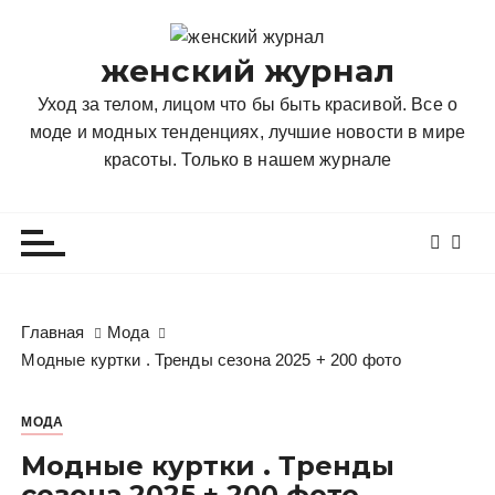
П
е
женский журнал
р
е
Уход за телом, лицом что бы быть красивой. Все о
й
моде и модных тенденциях, лучшие новости в мире
т
красоты. Только в нашем журнале
и
к
с
о
д
е
Главная
Мода
р
Модные куртки . Тренды сезона 2025 + 200 фото
ж
и
МОДА
м
о
Модные куртки . Тренды
м
сезона 2025 + 200 фото