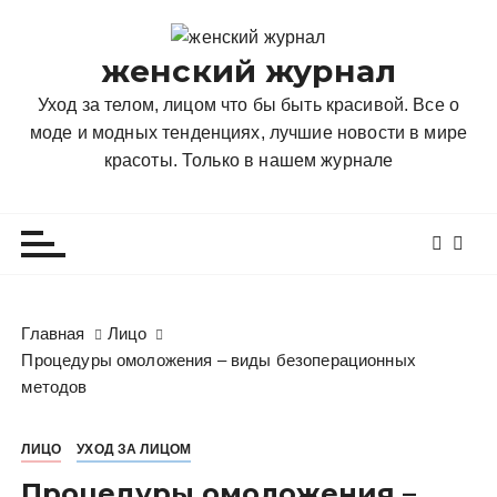
П
е
женский журнал
р
е
Уход за телом, лицом что бы быть красивой. Все о
й
моде и модных тенденциях, лучшие новости в мире
т
красоты. Только в нашем журнале
и
к
с
о
д
е
Главная
Лицо
р
Процедуры омоложения – виды безоперационных
ж
методов
и
м
ЛИЦО
УХОД ЗА ЛИЦОМ
о
м
Процедуры омоложения –