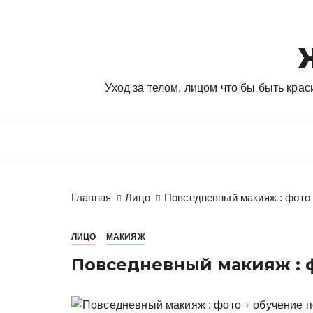
П
е
р
е
й
Уход за телом, лицом что бы быть кра
т
и
к
с
о
д
Главная
Лицо
Повседневный макияж : фото 
е
р
ж
ЛИЦО
МАКИЯЖ
и
Повседневный макияж : 
м
о
м