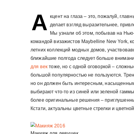
у
А
кцент на глаза – это, пожалуй, глав
делает взгляд выразительнее, привл
Мы узнали об этом, побывав на Нью
командой визажистов Maybelline New York, к
летних коллекций модных домов, участвовавш
ближайшие полгода следует больше внимания
для век
тоже, но с одной оговоркой – сложн
большой популярностью не пользуются. Трен
но он должен быть интересным, насыщенным
выбирают что-то из синей или зеленой гамм
более оригинальные решения – приглушенны
Кстати, актуальны цветные стрелки и цветной
Макияж для девушек