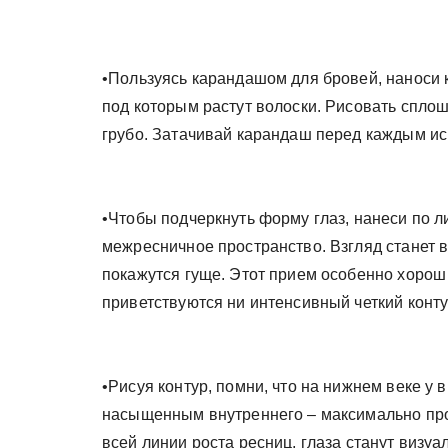
•Пользуясь карандашом для бровей, наноси к
под которым растут волоски. Рисовать спло
грубо. Затачивай карандаш перед каждым ис
•Чтобы подчеркнуть форму глаз, нанеси по л
межресничное пространство. Взгляд станет в
покажутся гуще. Этот прием особенно хорош
приветствуются ни интенсивный четкий конту
•Рисуя контур, помни, что на нижнем веке у 
насыщенным внутреннего – максимально про
всей линии роста ресниц, глаза станут визуа