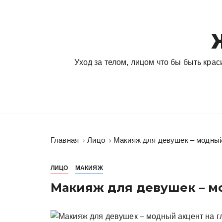
П
е
р
е
й
Уход за телом, лицом что бы быть кра
т
и
к
с
о
д
Главная
Лицо
Макияж для девушек – модный
е
р
ж
ЛИЦО
МАКИЯЖ
и
Макияж для девушек – мо
м
о
м