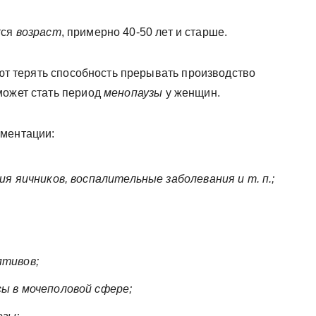
тся
возраст
, примерно 40-50 лет и старше.
нают терять способность прерывать производство
может стать период
менопаузы
у женщин.
гментации:
ия яичников, воспалительные заболевания и т. п.;
птивов;
ы в мочеполовой сфере;