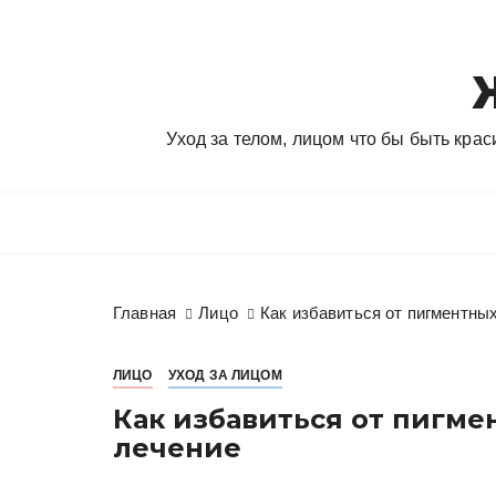
П
е
р
е
й
Уход за телом, лицом что бы быть кра
т
и
к
с
о
д
Главная
Лицо
Как избавиться от пигментны
е
р
ж
ЛИЦО
УХОД ЗА ЛИЦОМ
и
Как избавиться от пигме
м
лечение
о
м