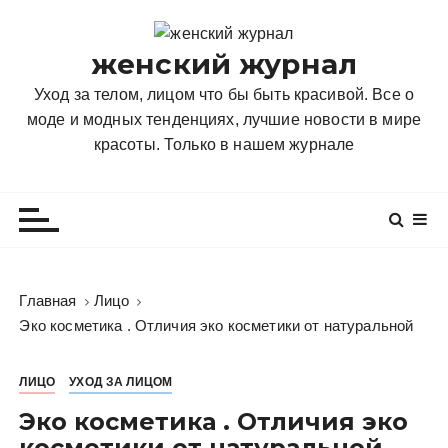
П
е
женский журнал
р
е
Уход за телом, лицом что бы быть красивой. Все о
й
моде и модных тенденциях, лучшие новости в мире
т
красоты. Только в нашем журнале
и
к
с
о
д
е
Главная
Лицо
р
Эко косметика . Отличия эко косметики от натуральной
ж
и
ЛИЦО
УХОД ЗА ЛИЦОМ
м
о
Эко косметика . Отличия эко
м
косметики от натуральной