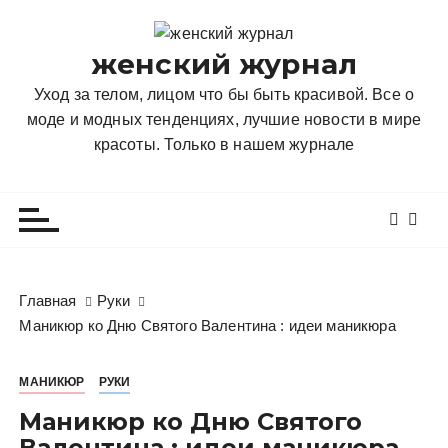
П
е
женский журнал
р
е
Уход за телом, лицом что бы быть красивой. Все о
й
моде и модных тенденциях, лучшие новости в мире
т
красоты. Только в нашем журнале
и
к
с
о
д
е
Главная
Руки
р
Маникюр ко Дню Святого Валентина : идеи маникюра
ж
и
МАНИКЮР
РУКИ
м
о
Маникюр ко Дню Святого
м
Валентина : идеи маникюра