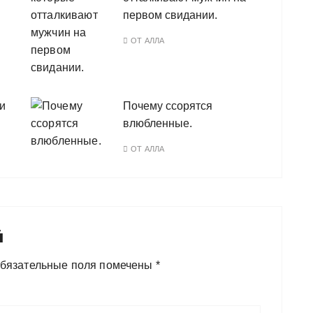
первом свидании.
ОТ
АЛЛА
 и
Почему ссорятся
влюбленные.
ОТ
АЛЛА
й
бязательные поля помечены
*