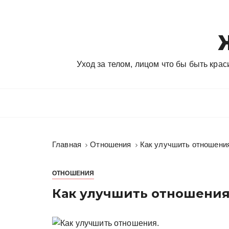
П
е
р
е
й
Уход за телом, лицом что бы быть кра
т
и
к
с
о
д
Главная
Отношения
Как улучшить отношени
е
р
ж
ОТНОШЕНИЯ
и
Как улучшить отношения
м
о
м