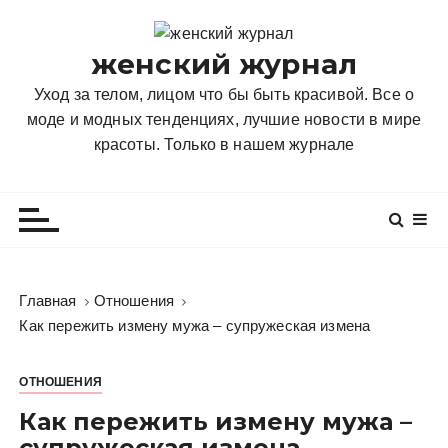
П
е
женский журнал
р
е
Уход за телом, лицом что бы быть красивой. Все о
й
моде и модных тенденциях, лучшие новости в мире
т
красоты. Только в нашем журнале
и
к
с
о
д
е
Главная
Отношения
р
Как пережить измену мужа – супружеская измена
ж
и
ОТНОШЕНИЯ
м
о
Как пережить измену мужа –
м
супружеская измена