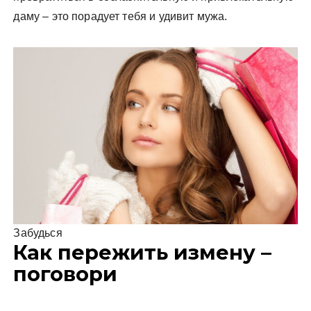
даму – это порадует тебя и удивит мужа.
Забудься
Как пережить измену –
поговори