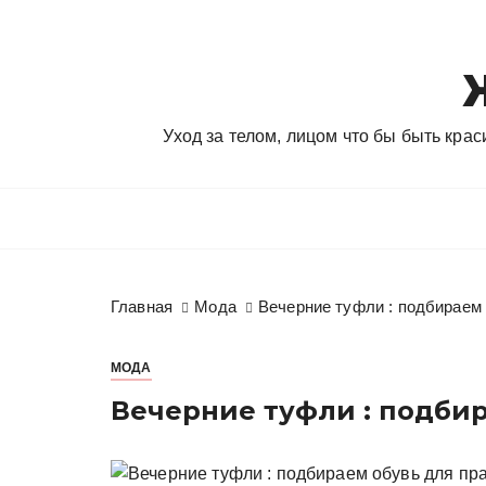
П
е
р
е
й
Уход за телом, лицом что бы быть кра
т
и
к
с
о
д
Главная
Мода
Вечерние туфли : подбираем
е
р
ж
МОДА
и
Вечерние туфли : подбир
м
о
м