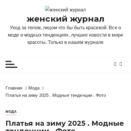
П
е
женский журнал
р
е
Уход за телом, лицом что бы быть красивой. Все о
й
моде и модных тенденциях, лучшие новости в мире
т
красоты. Только в нашем журнале
и
к
с
о
д
е
Главная
Мода
р
Платья на зиму 2025 . Модные тенденции . Фото
ж
и
МОДА
м
о
Платья на зиму 2025 . Модные
м
тенденции . Фото