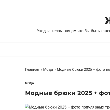
П
е
р
е
й
Уход за телом, лицом что бы быть кра
т
и
к
с
о
д
Главная
Мода
Модные брюки 2025 + фото п
е
р
ж
МОДА
и
Модные брюки 2025 + фо
м
о
м