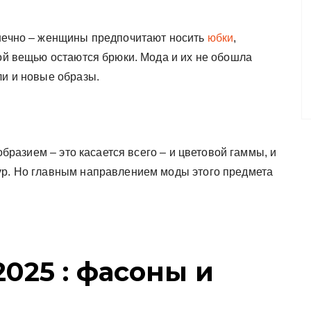
нечно – женщины предпочитают носить
юбки
,
ой вещью остаются брюки. Мода и их не обошла
ли и новые образы.
разием – это касается всего – и цветовой гаммы, и
ур. Но главным направлением моды этого предмета
025 : фасоны и