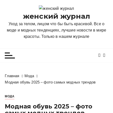
П
е
женский журнал
р
е
Уход за телом, лицом что бы быть красивой. Все о
й
моде и модных тенденциях, лучшие новости в мире
т
красоты. Только в нашем журнале
и
к
с
о
д
е
Главная
Мода
р
Модная обувь 2025 – фото самых модных трендов
ж
и
МОДА
м
о
Модная обувь 2025 – фото
м
самых модных трендов