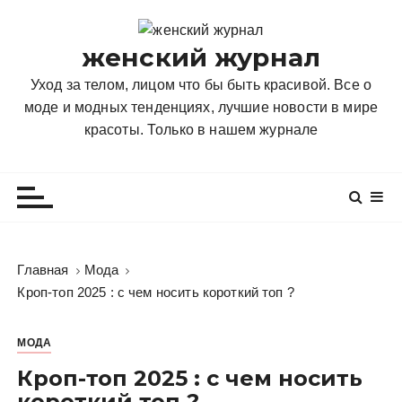
П
е
женский журнал
р
е
Уход за телом, лицом что бы быть красивой. Все о
й
моде и модных тенденциях, лучшие новости в мире
т
красоты. Только в нашем журнале
и
к
с
о
д
е
Главная
Мода
р
Кроп-топ 2025 : с чем носить короткий топ ?
ж
и
МОДА
м
о
Кроп-топ 2025 : с чем носить
м
короткий топ ?