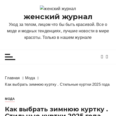
П
е
женский журнал
р
е
Уход за телом, лицом что бы быть красивой. Все о
й
моде и модных тенденциях, лучшие новости в мире
т
красоты. Только в нашем журнале
и
к
с
о
д
е
Главная
Мода
р
Как выбрать зимнюю куртку . Стильные куртки 2025 года
ж
и
МОДА
м
о
Как выбрать зимнюю куртку .
м
Стильные куртки 2025 года