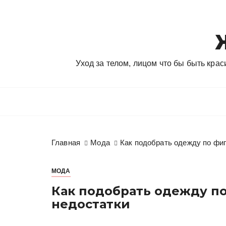
П
е
р
е
й
Уход за телом, лицом что бы быть кра
т
и
к
с
о
д
Главная
Мода
Как подобрать одежду по фиг
е
р
ж
МОДА
и
Как подобрать одежду п
м
недостатки
о
м