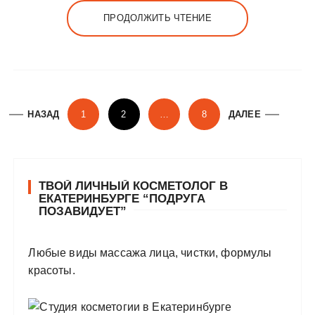
ПРОДОЛЖИТЬ ЧТЕНИЕ
Н
НАЗАД
1
2
…
8
ДАЛЕЕ
а
в
и
ТВОЙ ЛИЧНЫЙ КОСМЕТОЛОГ В
г
ЕКАТЕРИНБУРГЕ “ПОДРУГА
а
ПОЗАВИДУЕТ”
ц
и
Любые виды массажа лица, чистки, формулы
красоты.
я
п