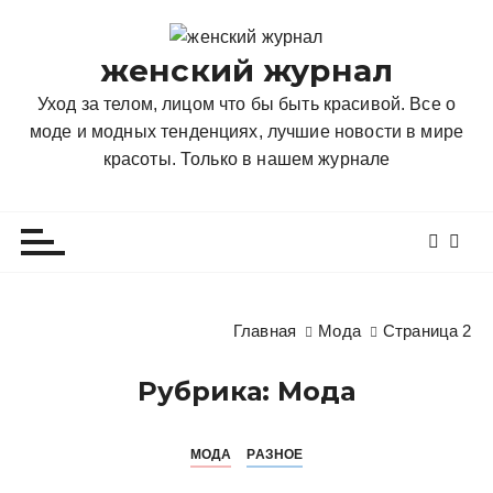
П
е
женский журнал
р
е
Уход за телом, лицом что бы быть красивой. Все о
й
моде и модных тенденциях, лучшие новости в мире
т
красоты. Только в нашем журнале
и
к
с
о
д
е
Главная
Мода
Страница 2
р
ж
Рубрика:
Мода
и
м
о
МОДА
РАЗНОЕ
м