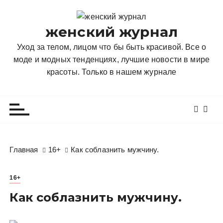
П
е
женский журнал
р
е
Уход за телом, лицом что бы быть красивой. Все о
й
моде и модных тенденциях, лучшие новости в мире
т
красоты. Только в нашем журнале
и
к
с
о
д
е
Главная
16+
Как соблазнить мужчину.
р
ж
16+
и
м
Как соблазнить мужчину.
о
м