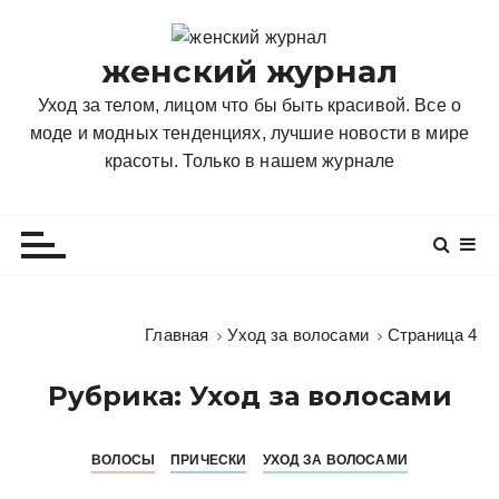
П
е
женский журнал
р
е
Уход за телом, лицом что бы быть красивой. Все о
й
моде и модных тенденциях, лучшие новости в мире
т
красоты. Только в нашем журнале
и
к
с
о
д
е
Главная
Уход за волосами
Страница 4
р
ж
Рубрика:
Уход за волосами
и
м
о
ВОЛОСЫ
ПРИЧЕСКИ
УХОД ЗА ВОЛОСАМИ
м