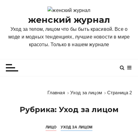
П
е
женский журнал
р
е
Уход за телом, лицом что бы быть красивой. Все о
й
моде и модных тенденциях, лучшие новости в мире
т
красоты. Только в нашем журнале
и
к
с
о
д
е
Главная
Уход за лицом
Страница 2
р
ж
Рубрика:
Уход за лицом
и
м
о
ЛИЦО
УХОД ЗА ЛИЦОМ
м