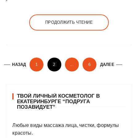
ПРОДОЛЖИТЬ ЧТЕНИЕ
Н
НАЗАД
1
2
…
6
ДАЛЕЕ
а
в
и
ТВОЙ ЛИЧНЫЙ КОСМЕТОЛОГ В
г
ЕКАТЕРИНБУРГЕ “ПОДРУГА
а
ПОЗАВИДУЕТ”
ц
и
Любые виды массажа лица, чистки, формулы
красоты.
я